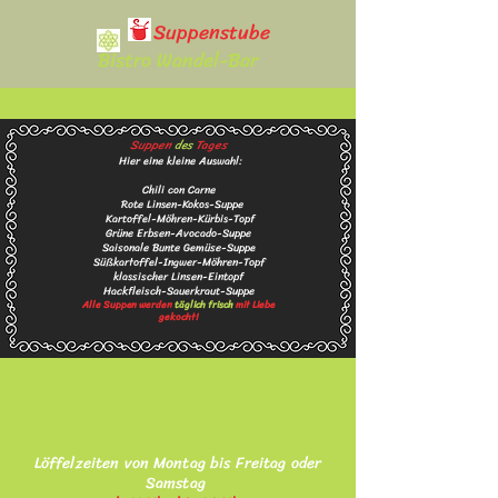
Suppenstube
Bistro Wandel-Bar
Suppen
d
e
s
T
a
ges
Hier eine kleine Auswahl:
Chili c
o
n Carne
Rote Linsen-
K
okos-Suppe
Kartoffel-Möhren-Kürbis-Topf
Grüne Erbsen-Avocado-Suppe
Saisonale
Bunte
Gemüse-Suppe
Süßkartoffel-Ingwer-Möhren-
Topf
klassischer Linsen-Eintopf
Hackfleisch-Sauerkraut-Suppe
Alle Suppen werden
täglich frisch
mit Liebe
gekocht!
Löffelzeiten von Montag bis Freitag oder
Samstag