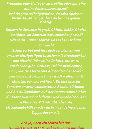
Freunden oder Kollegen zu treffen oder gar eine
kleine Feier auszurichten?
Isst du gern selbstgekochte, frische Speisen?
Wenn du „JA“ sagst, bist du bei uns genau
richtig!
Saisonale Gerichte in groß & klein, heiße & kalte
Getränke, im Zentrum der Landeshauptstadt
Schwerin – unser Motto: Das Leben ist bunt.
Wir auch!
Schau vorbei und lass dich verwöhnen von
unserer einzigartigen Location mit Kronleuchter
und allerlei liebevollen Details, die es zu
entdecken gibt.
Schloss, Schlossparkcenter,
Dom, Weiße Flotte und Altstädtischer Markt
sowie die historische Innenstadt – alles nur 5
Minuten von uns entfernt.
Du bist also im
Zentrum unserer wundervollen Stadt.
40 Innen-
und 20 Außenplätze auf der Sonnenseite bieten
dir Platz zum schnabulieren und innehalten.
Kei
n Platz frei? Dann gibt’s bei uns
Mitnahmebehälter oder du bringst deine eigenen
Tupperdosen mit
.
Ach ja, noch ein Motto bei uns:
“Du darfst mit ALLEM rechnen –
auch mit dem