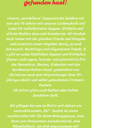
gefunden hast!
Unsere „wandelbare“ Suppenstube beleben wir
nun seit 19 Jahren mit unserer Leidenschaft und
Liebe für selbstkreierte Suppen, Eintöpfe und
allerlei Gedöns dazu und drumherum.
Wir kochen
noch immer mit der gleichen Freude und Hingabe
und erweitern unser Angebot stetig, je nach
Jahreszeit, Nachfrage und allgemeinen Trends.
S
o gibt es außer köstlichen Suppen und Eintöpfen
(immer auch vegan, lactose- und glutenfrei)
fris
che Smoothies, Shakes, Eisbecher und den
berühmten Kalten Hund, geschichtet von
Christiane nach dem Originalrezept ihrer 91-
jährigen Mutti und selbst gebackenen Zitronen-
Kuchen.
Ab sofort gibts auch heißen oder kalten
Sanddorn-Saft.
Wir pflegen bei uns im Bistro seit Jahren ein
wertschätzendes „DU“. Suchst du einen
wundervollen Ort für deine Mittagspause, eine
Oase zum Entspannen zwischendurch, eine
Räumlichkeit, um dich ungezwungen mit